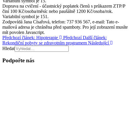
Variabilní symbol je 15.
Doprava na cvičení - účastnický poplatek členů s průkazem ZTP/P
činí 100 Kč/osoba/měsíc nebo paušálně 1200 Kč/osoba/rok.
Variabilní symbol je 151.
Zodpovídá Jana Císařová, telefon: 737 936 567, e-mail:
Tato e-
mailová adresa je chráněna před spamboty. Pro její zobrazení musíte
mít povolen Javascript.
Předchozí článek: Hipoterapie
Předchozí
Další článek:
Rekondiční pobyty se zdravotním programem
Následující
Hledat
Podpořte nás