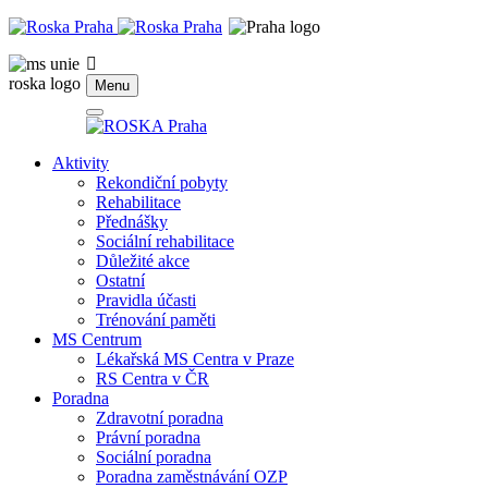
Menu
Aktivity
Rekondiční pobyty
Rehabilitace
Přednášky
Sociální rehabilitace
Důležité akce
Ostatní
Pravidla účasti
Trénování paměti
MS Centrum
Lékařská MS Centra v Praze
RS Centra v ČR
Poradna
Zdravotní poradna
Právní poradna
Sociální poradna
Poradna zaměstnávání OZP