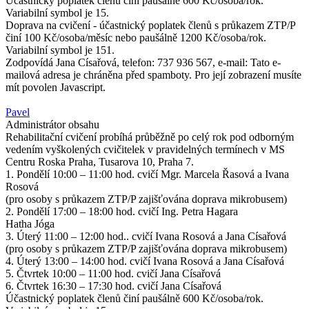
Účastnický poplatek členů činí paušálně 600 Kč/osoba/rok.
Variabilní symbol je 15.
Doprava na cvičení - účastnický poplatek členů s průkazem ZTP/P
činí 100 Kč/osoba/měsíc nebo paušálně 1200 Kč/osoba/rok.
Variabilní symbol je 151.
Zodpovídá Jana Císařová, telefon: 737 936 567, e-mail:
Tato e-
mailová adresa je chráněna před spamboty. Pro její zobrazení musíte
mít povolen Javascript.
Pavel
Administrátor obsahu
Rehabilitační cvičení probíhá průběžně po celý rok pod odborným
vedením vyškolených cvičitelek v pravidelných termínech v MS
Centru Roska Praha, Tusarova 10, Praha 7.
1. Pondělí 10:00 – 11:00 hod. cvičí Mgr. Marcela Řasová a Ivana
Rosová
(pro osoby s průkazem ZTP/P zajišťována doprava mikrobusem)
2. Pondělí 17:00 – 18:00 hod. cvičí Ing. Petra Hagara
Hatha Jóga
3. Úterý 11:00 – 12:00 hod.. cvičí Ivana Rosová a Jana Císařová
(pro osoby s průkazem ZTP/P zajišťována doprava mikrobusem)
4. Úterý 13:00 – 14:00 hod. cvičí Ivana Rosová a Jana Císařová
5. Čtvrtek 10:00 – 11:00 hod. cvičí Jana Císařová
6. Čtvrtek 16:30 – 17:30 hod. cvičí Jana Císařová
Účastnický poplatek členů činí paušálně 600 Kč/osoba/rok.