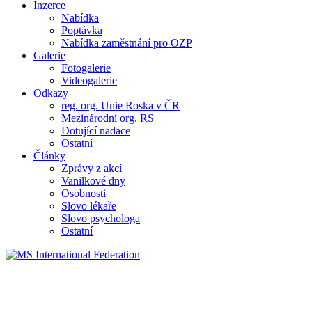
Inzerce
Nabídka
Poptávka
Nabídka zaměstnání pro OZP
Galerie
Fotogalerie
Videogalerie
Odkazy
reg. org. Unie Roska v ČR
Mezinárodní org. RS
Dotující nadace
Ostatní
Články
Zprávy z akcí
Vanilkové dny
Osobnosti
Slovo lékaře
Slovo psychologa
Ostatní