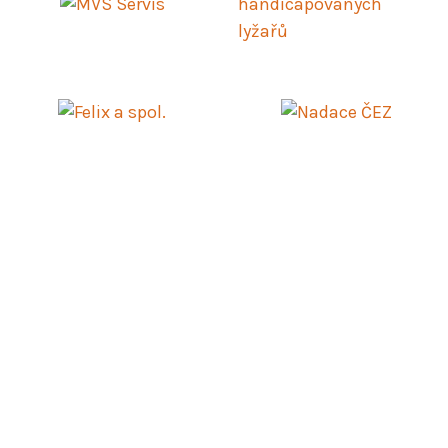
© 2024
Roska-Praha.cz
Vznik a provoz těchto stránek je podporován společností
Primaton CZ s.r.o.