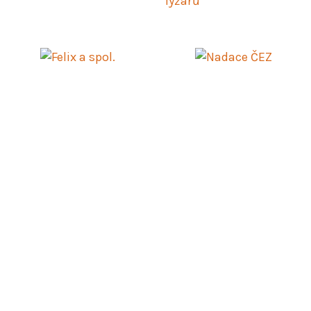
© 2024
Roska-Praha.cz
Vznik a provoz těchto stránek je podporován společností
Primaton CZ s.r.o.