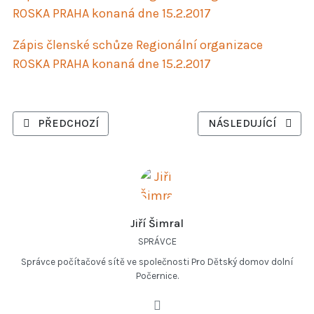
ROSKA PRAHA konaná dne 15.2.2017
Zápis členské schůze Regionální organizace
ROSKA PRAHA konaná dne 15.2.2017
PŘEDCHOZÍ ČLÁNEK: USNESENÍ Z ČLENSKÉ SCHŮZE RE
DALŠÍ ČLÁNEK: USN
PŘEDCHOZÍ
NÁSLEDUJÍCÍ
Jiří Šimral
SPRÁVCE
Správce počítačové sítě ve společnosti Pro Dětský domov dolní
Počernice.