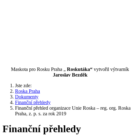
Maskota pro Rosku Praha „
Roskutáka“
vytvořil výtvarník
Jaroslav Bezděk
Jste zde:
Roska Praha
Dokumenty
Finanční přehledy
Finanční přehled organizace Unie Roska – reg. org. Roska
Praha, z. p. s. za rok 2019
Finanční přehledy