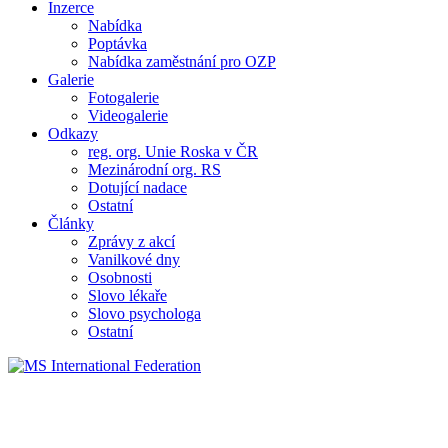
Inzerce
Nabídka
Poptávka
Nabídka zaměstnání pro OZP
Galerie
Fotogalerie
Videogalerie
Odkazy
reg. org. Unie Roska v ČR
Mezinárodní org. RS
Dotující nadace
Ostatní
Články
Zprávy z akcí
Vanilkové dny
Osobnosti
Slovo lékaře
Slovo psychologa
Ostatní