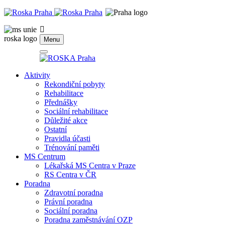
Menu
Aktivity
Rekondiční pobyty
Rehabilitace
Přednášky
Sociální rehabilitace
Důležité akce
Ostatní
Pravidla účasti
Trénování paměti
MS Centrum
Lékařská MS Centra v Praze
RS Centra v ČR
Poradna
Zdravotní poradna
Právní poradna
Sociální poradna
Poradna zaměstnávání OZP