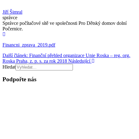
Jiří Šimral
správce
Správce počítačové sítě ve společnosti Pro Dětský domov dolní
Počernice.
Financni_zprava_2019.pdf
Další článek: Finanční přehled organizace Unie Roska – reg. org.
Roska Praha, z. p. s. za rok 2018
Následující
Hledat
Podpořte nás