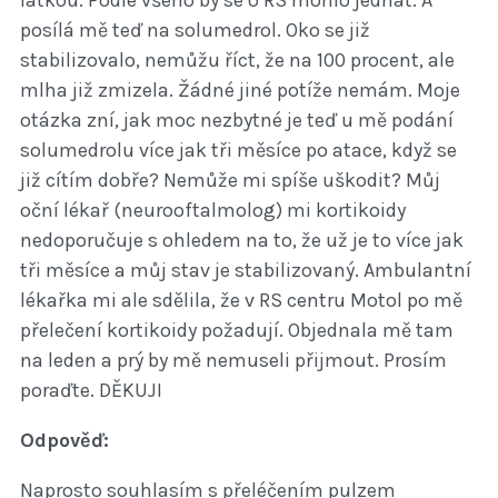
posílá mě teď na solumedrol. Oko se již
stabilizovalo, nemůžu říct, že na 100 procent, ale
mlha již zmizela. Žádné jiné potíže nemám. Moje
otázka zní, jak moc nezbytné je teď u mě podání
solumedrolu více jak tři měsíce po atace, když se
již cítím dobře? Nemůže mi spíše uškodit? Můj
oční lékař (neurooftalmolog) mi kortikoidy
nedoporučuje s ohledem na to, že už je to více jak
tři měsíce a můj stav je stabilizovaný. Ambulantní
lékařka mi ale sdělila, že v RS centru Motol po mě
přelečení kortikoidy požadují. Objednala mě tam
na leden a prý by mě nemuseli přijmout. Prosím
poraďte. DĚKUJI
Odpověď:
Naprosto souhlasím s přeléčením pulzem