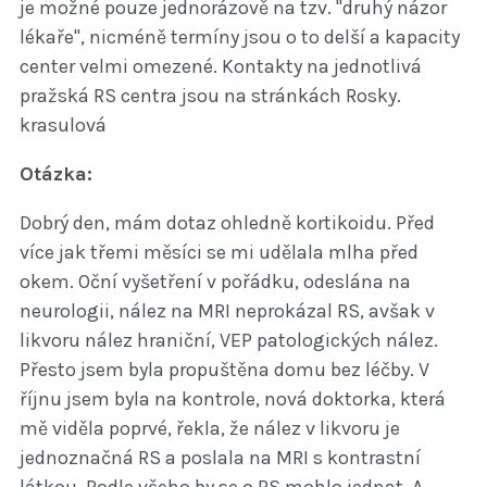
je možné pouze jednorázově na tzv. "druhý názor
lékaře", nicméně termíny jsou o to delší a kapacity
center velmi omezené. Kontakty na jednotlivá
pražská RS centra jsou na stránkách Rosky.
krasulová
Otázka:
Dobrý den, mám dotaz ohledně kortikoidu. Před
více jak třemi měsíci se mi udělala mlha před
okem. Oční vyšetření v pořádku, odeslána na
neurologii, nález na MRI neprokázal RS, avšak v
likvoru nález hraniční, VEP patologických nález.
Přesto jsem byla propuštěna domu bez léčby. V
říjnu jsem byla na kontrole, nová doktorka, která
mě viděla poprvé, řekla, že nález v likvoru je
jednoznačná RS a poslala na MRI s kontrastní
látkou. Podle všeho by se o RS mohlo jednat. A