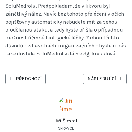
SoluMedrolu. Předpokládám, že v likvoru byl
zánětlivý nález. Navíc bez tohoto přeléčení v očích
pojišťovny automaticky nebudete mít za sebou
prodělanou ataku, a tedy byste přišla o případnou
možnost účinné biologické léčby. Z obou těchto
důvodů - zdravotních i organizačních - byste u nás
také dostala SoluMedrol v dávce 3g. krasulová
PŘEDCHOZÍ ČLÁNEK: NA VAŠE DOTAZY ODPOVÍDÁ LÉKAŘ L
DALŠÍ ČLÁNEK: NA V
PŘEDCHOZÍ
NÁSLEDUJÍCÍ
Jiří Šimral
SPRÁVCE