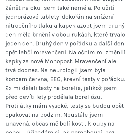
Zánět na oku jsem také neměla. Po užití
jednorázové tablety dokořán na snížení
nitroočního tlaku a kapek azopt jsem druhý
den měla brnění v obou rukách, které trvalo
jeden den. Druhý den v pořádku a další den
opět lehčí mravenčení. Na očním mi změnili
kapky za nové Monopost. Mravenčení ale
trvá dodnes. Na neurologii jsem byla
koncem června, EEG, krevní testy v pořádku.
2x mi dělali testy na borelie, jelikož jsem
před devíti lety prodělala boreliózu.
Protilátky mám vysoké, testy se budou opět
opakovat na podzim. Neustále jsem
unavená, občas mě bolí kosti, klouby na
nohou. Připadám si jak nemohoucí, bez