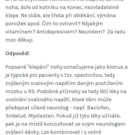
noha, dole od kotníku na konec, nezvladatelně
klepe. Ne stále, ale třeba při oblékání, výměna
ponožek apod. Čím to ovlivnit? Nějakým
vitamínem? Antidepresivem? Neurolem? Za radu
moc děkuji.
Odpověď:
Popsané "klepání" nohy označujeme jako klonus a
je typické pro pacienty s tzv. spasticitou, tedy
zvýšeným svalovým napětím daným postižením
mozku u RS. Podobné příznaky se tedy léčí léky na
uvolnění svalového napětí, které Vám může
předepsat cíleně neurolog - např. Baclofen,
Sirdalud, Myolastan. Pokud již tyto léky užíváte,
pak je na místě konzultovat se svým neurologem
zvýšení dávky. Lze kombinovat i s volně