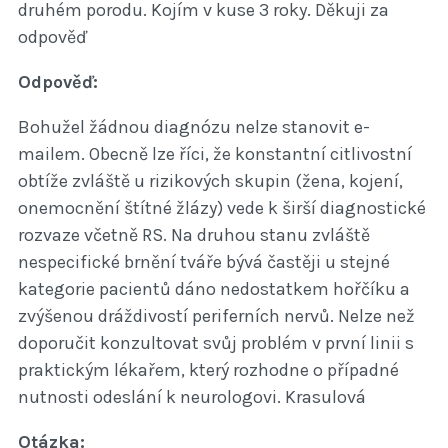
druhém porodu. Kojím v kuse 3 roky. Děkuji za
odpověď
Odpověď:
Bohužel žádnou diagnózu nelze stanovit e-
mailem. Obecně lze říci, že konstantní citlivostní
obtíže zvláště u rizikových skupin (žena, kojení,
onemocnění štítné žlázy) vede k širší diagnostické
rozvaze včetně RS. Na druhou stanu zvláště
nespecifické brnění tváře bývá častěji u stejné
kategorie pacientů dáno nedostatkem hořčíku a
zvýšenou dráždivostí periferních nervů. Nelze než
doporučit konzultovat svůj problém v první linii s
praktickým lékařem, který rozhodne o případné
nutnosti odeslání k neurologovi. Krasulová
Otázka: