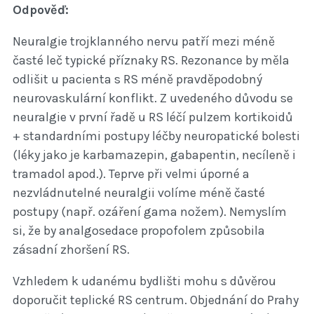
Odpověď:
Neuralgie trojklanného nervu patří mezi méně
časté leč typické příznaky RS. Rezonance by měla
odlišit u pacienta s RS méně pravděpodobný
neurovaskulární konflikt. Z uvedeného důvodu se
neuralgie v první řadě u RS léčí pulzem kortikoidů
+ standardními postupy léčby neuropatické bolesti
(léky jako je karbamazepin, gabapentin, necíleně i
tramadol apod.). Teprve při velmi úporné a
nezvládnutelné neuralgii volíme méně časté
postupy (např. ozáření gama nožem). Nemyslím
si, že by analgosedace propofolem způsobila
zásadní zhoršení RS.
Vzhledem k udanému bydlišti mohu s důvěrou
doporučit teplické RS centrum. Objednání do Prahy