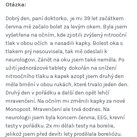
Otázka:
Dobrý den, paní doktorko, je mi 39 let začátkem
června mě začalo bolet za levým okem. Byla jsem
vyšetřena na očním, kde zjistili zvýšený nitrooční
tlak v obou očích a nasadili kapky. Bolest oka s
tlakem prý nesouvisela, tak mě odeslali k
neurologovi. Zánět na oku jsem také neměla. Po
užití jednorázové tablety dokořán na snížení
nitroočního tlaku a kapek azopt jsem druhý den
měla brnění v obou rukách, které trvalo jeden den.
Druhý den v pořádku a další den opět lehčí
mravenčení. Na očním mi změnili kapky za nové
Monopost. Mravenčení ale trvá dodnes. Na
neurologii jsem byla koncem června, EEG, krevní
testy v pořádku. 2x mi dělali testy na borelie,
jelikož jsem před devíti lety prodělala boreliózu.