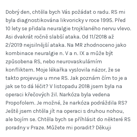
Dobrý den, chtěla bych Vás požádat o radu. RS mi
byla diagnostikována likvoricky v roce 1995. Před
10 lety se přidala neuralgie trojklaného nervu vlevo.
Asi dvakrát ročně slabší ataka. Od 11/2018 až
2/2019 nejsilnější ataka. Na MR zhodnoceno jako
kombinace neuralgie n. V a n. IX a může být
způsobena RS, nebo neurovaskulárním
konfliktem. Moje lékařka vyslovila názor, že se
takto projevuje u mne RS. Jak poznám čím to je a
jak se to dá léčit? V listopadu 2018 jsem byla na
operaci křečových žil. Narkóza byla vedena
Propofolem. Je možné, že narkóza podráždila RS?
Ještě jsem chtěla jít na operaci s druhou nohou,
ale bojím se. Chtěla bych se příhlásit do některé RS
poradny v Praze. Můžete mi poradit? Děkuji