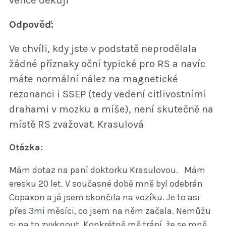
Odpověď:
Ve chvíli, kdy jste v podstatě neprodělala
žádné příznaky oční typické pro RS a navíc
máte normální nález na magnetické
rezonanci i SSEP (tedy vedení citlivostními
drahami v mozku a míše), není skutečně na
místě RS zvažovat. Krasulová
Otázka:
Mám dotaz na paní doktorku Krasulovou. Mám
eresku 20 let. V současné době mně byl odebrán
Copaxon a já jsem skončila na vozíku. Je to asi
přes 3mi měsíci, co jsem na něm začala. Nemůžu
si na to zvyknout. Konkrétně mě trápí, že se mně