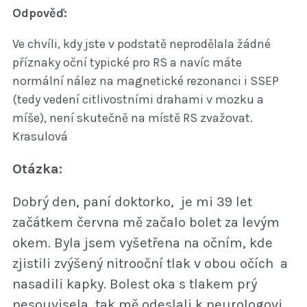
Odpověď:
Ve chvíli, kdy jste v podstatě neprodělala žádné
příznaky oční typické pro RS a navíc máte
normální nález na magnetické rezonanci i SSEP
(tedy vedení citlivostními drahami v mozku a
míše), není skutečně na místě RS zvažovat.
Krasulová
Otázka:
Dobrý den, paní doktorko, je mi 39 let
začátkem června mě začalo bolet za levým
okem. Byla jsem vyšetřena na očním, kde
zjistili zvýšený nitrooční tlak v obou očích a
nasadili kapky. Bolest oka s tlakem prý
nesouvisela, tak mě odeslali k neurologovi.