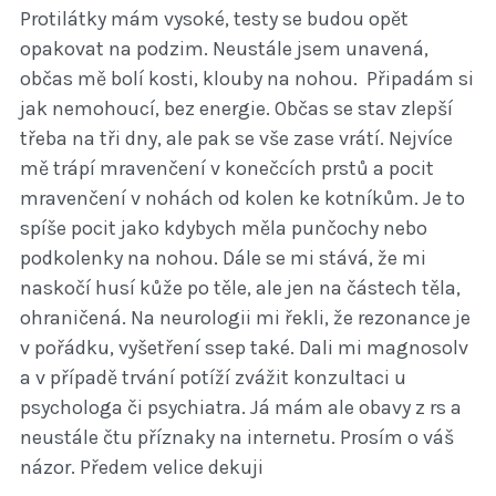
Protilátky mám vysoké, testy se budou opět
opakovat na podzim. Neustále jsem unavená,
občas mě bolí kosti, klouby na nohou. Připadám si
jak nemohoucí, bez energie. Občas se stav zlepší
třeba na tři dny, ale pak se vše zase vrátí. Nejvíce
mě trápí mravenčení v konečcích prstů a pocit
mravenčení v nohách od kolen ke kotníkům. Je to
spíše pocit jako kdybych měla punčochy nebo
podkolenky na nohou. Dále se mi stává, že mi
naskočí husí kůže po těle, ale jen na částech těla,
ohraničená. Na neurologii mi řekli, že rezonance je
v pořádku, vyšetření ssep také. Dali mi magnosolv
a v případě trvání potíží zvážit konzultaci u
psychologa či psychiatra. Já mám ale obavy z rs a
neustále čtu příznaky na internetu. Prosím o váš
názor. Předem velice dekuji