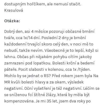
dostupným hořčíkem, ale nemusí stačit.
Krasulová
Otázka:
Dobrý den, asi 4 měsíce pozoruji občasné brnění
tváře, cca 1x/14 dní. Poslední 2 dny je brnění
každodenní trvající skoro celý den, v noci mě to
nebudí, takže nevím. Všeobecně je to lepší, když si
lehnu. Občas při nějakém pohybu cítím jakoby
zamrazeni pod lopatkou. Bolesti krční a bederní
páteře. Pocit slabosti v kolenou, cca 1x /týden.
Mohlo by se jednat o RS? Před rokem jsem byla Na
MR kvůli bolesti hlavy a za okem, výsledek
negativní. Oční vyšetření je též negativní. Léčím se
se sníženou fcí štítné žlázy, která by měla být
kompenzována. Je mi 35 let, jsem dva roky po