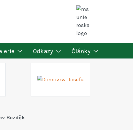
alerie
Odkazy
Články
av Bezděk