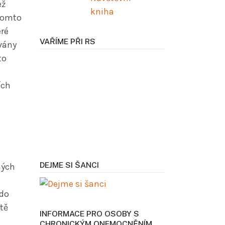
ež
 tomto
eré
VAŘÍME PŘI RS
vány
to
ích
DEJME SI ŠANCI
ných
 do
tě
INFORMACE PRO OSOBY S
CHRONICKÝM ONEMOCNĚNÍM