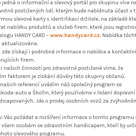
 jedná o informační a slevový portál pro skupinu více n
votně postižených lidí, kterým bude nabídnuta účast v
ou slevové karty s identifikací držitele, na základě kt
t nabídku produktů a služeb firem, které jsou registro
talogu HANDY CARD –
www.handycard.cz
. Nabídka těch
e aktualizována.
t zde získají i podrobné informace o nabídce a kontaktn
rujících firem.
i našich činností pro zdravotně postižené víme, že
ším faktorem je získání důvěry této skupiny občanů.
 našich referencí uvádím náš společný program se
Škoda-auto a Škofin, který používáme v řešení dopravní
dicapovaných. Jde o prodej osobních vozů za zvýhodně
i Vás požádat a rozšíření informace o tomto programu
, všem osobám se zdravotním handicapem, kteří by urči
 tohoto slevového programu.