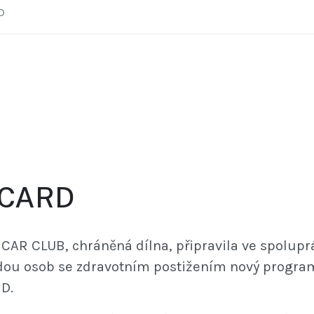
D
 CARD
CAR CLUB, chráněná dílna, připravila ve spoluprá
dou osob se zdravotním postižením nový progra
D.