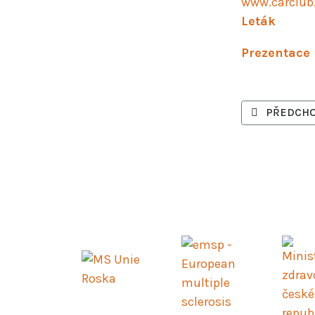
www.carclub
Leták
Prezentace
PŘEDCHOZÍ 
PŘEDCHO