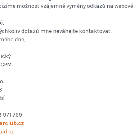
bízíme možnost vzájemné výměny odkazů na webové
é,
kýchkoliv dotazů mne neváhejte kontaktovat.
kného dne,
lický
 RCPM
o.
3
bí
8 971 769
arclub.cz
rd.cz