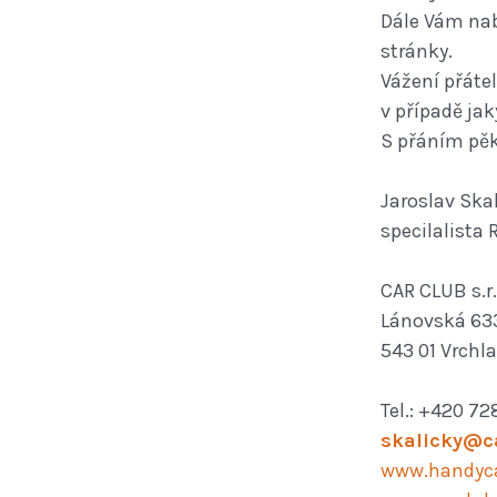
Dále Vám na
stránky.
Vážení přátel
v případě ja
S přáním pě
Jaroslav Ska
specilalista
CAR CLUB s.r.
Lánovská 63
543 01 Vrchla
Tel.: +420 72
skalicky@c
www.handyca