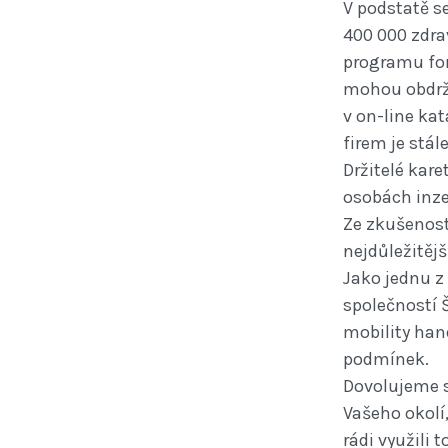
V podstatě se
400 000 zdra
programu form
mohou obdrže
v on-line ka
firem je stál
Držitelé kare
osobách inze
Ze zkušenost
nejdůležitěj
Jako jednu z
společností 
mobility han
podmínek.
Dovolujeme s
Vašeho okolí
rádi využili