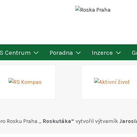
S Centrum
Poradna
Inzerce
G
ro Rosku Praha „
Roskutáka“
vytvořil výtvarník
Jarosl